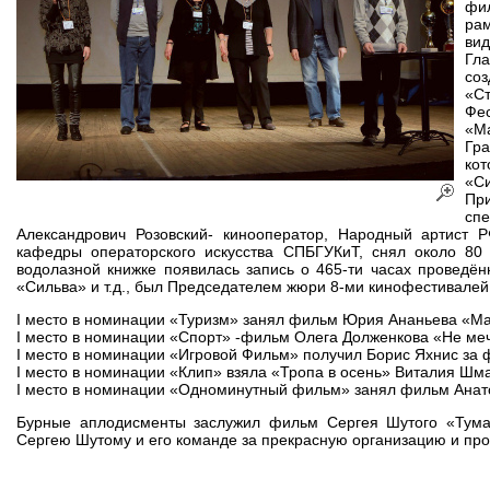
фи
рам
вид
Гл
со
«Ст
Фе
«Ma
Гр
ко
«С
Пр
сп
Александрович Розовский- кинооператор, Народный артист 
кафедры операторского искусства СПБГУКиТ, снял около 80
водолазной книжке появилась запись о 465-ти часах проведён
«Сильва» и т.д., был Председателем жюри 8-ми кинофестивалей
I место в номинации «Туризм» занял фильм Юрия Ананьева «Мам
I место в номинации «Спорт» -фильм Олега Долженкова «Не меч
I место в номинации «Игровой Фильм» получил Борис Яхнис за
I место в номинации «Клип» взяла «Тропа в осень» Виталия Шма
I место в номинации «Одноминутный фильм» занял фильм Анат
Бурные аплодисменты заслужил фильм Сергея Шутого «Туман
Сергею Шутому и его команде за прекрасную организацию и пр