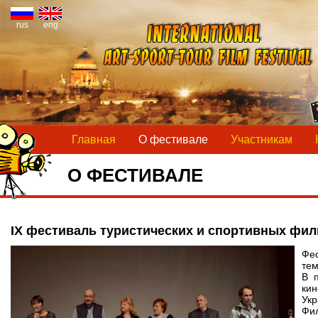
rus
eng
Главная
О фестивале
Участникам
О ФЕСТИВАЛЕ
IX фестиваль туристических и спортивных фи
Фе
тем
В 
кин
Укр
Фил