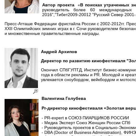
Автор проекта
«
В поисках утраченных з
руководитель более 60 международных на
2016","Тибет2009-20012 "Русский Север 2001-
Пресс-Атташе Федерации фристайла России с 2002-2012гг. Пре
XXII Олимпийских зимних играх в г. Сочи руководителем безопа
и множественные правительственные награды.
Андрей
Архипов
Директор по развитию кинофестиваля "Зо
Окончил СПбГУПТД, Институт бизнес-коммуник
года в области рекламы и PR. Молодой и креа
увлекается сноубордом, вейкбордом и мотосп
Валентина Голубева
Pr-директор кинофестиваля «Золотая вер
- PR-expert в СОЮЗ ПИАРЩИКОВ РОССИИ
- Медиа Эксперт Союз Женщин России СПб
- Руководитель проектов в Социально-Эконом
- DBA (Doctor of Business Administration), ФИ