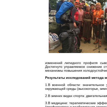
изменений липидного профиля сывор
Достигнуто управляемое снижение ст
механизмы повышения холодоустойчиво
Результаты исследований метода м
1.В военной области: значительное
окружающей среды (высокогорье, зимн
2.В зимних видах спорта: двигательн
3.В медицине: терапевтические эффек
(профилактика и реабилитация атероск