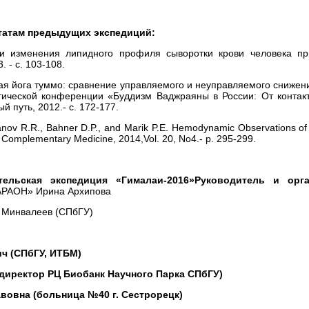
татам предыдущих экспедиций:
ти изменения липидного профиля сыворотки крови человека пр
 - с. 103-108.
кая йога туммо: сравнение управляемого и неуправляемого снижен
тической конференции «Буддизм Ваджраяны в России: От контакт
й путь, 2012.- с. 172-177.
nov R.R., Bahner D.P., and Marik P.E. Hemodynamic Observations of
nd Complementary Medicine, 2014,Vol. 20, No4.- p. 295-299.
тельская экспедиция «Гималаи-2016»Руководитель и орга
ФАРАОН» Ирина Архипова
д Минвалеев (СПбГУ)
вич (СПбГУ, ИТБМ)
 (директор РЦ Биобанк Научного Парка СПбГУ)
авовна (больница №40 г. Сестрорецк)