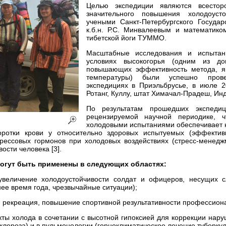
Целью экспедиции являются всестор
значительного повышения холодоусто
учеными Санкт-Петербургского Государ
к.б.н. Р.С. Минвалеевым и математико
тибетской йоги ТУММО.
Масштабные исследования и испытан
условиях высокогорья (одним из доп
повышающих эффективность метода, яв
температуры) были успешно провед
экспедициях в Приэльбрусье, в июле 2
Ротанг, Куллу, штат Химачал-Прадеш, Инди
По результатам прошедших экспедиц
рецензируемой научной периодике, ч
холодовыми испытаниями обеспечивает 
отки крови у относительно здоровых испытуемых (эффективн
рессовых гормонов при холодовых воздействиях (стресс-менедж
сти человека [3].
огут быть применены в следующих областях:
 увеличение холодоустойчивости солдат и офицеров, несущих с
ее время года, чрезвычайные ситуации);
ая рекреация, повышение спортивной результативности профессион
ты холода в сочетании с высотной гипоксией для коррекции нар
лероза) и в пульмонологии (горноклиматическое лечение туберкул