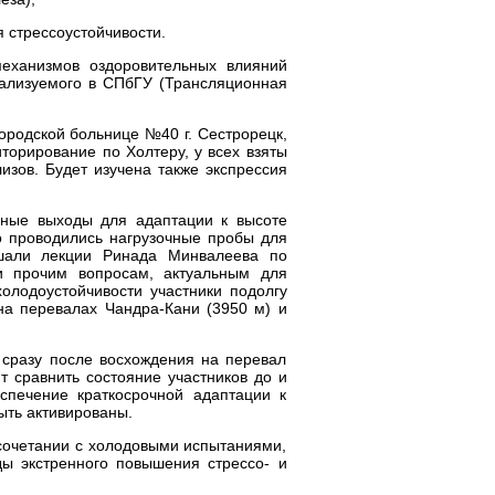
 стрессоустойчивости.
механизмов оздоровительных влияний
еализуемого в СПбГУ (Трансляционная
ородской больнице №40 г. Сестрорецк,
торирование по Холтеру, у всех взяты
изов. Будет изучена также экспрессия
нные выходы для адаптации к высоте
о проводились нагрузочные пробы для
ушали лекции Ринада Минвалеева по
 и прочим вопросам, актуальным для
олодоустойчивости участники подолгу
на перевалах Чандра-Кани (3950 м) и
 сразу после восхождения на перевал
т сравнить состояние участников до и
спечение краткосрочной адаптации к
ыть активированы.
сочетании с холодовыми испытаниями,
ды экстренного повышения стрессо- и