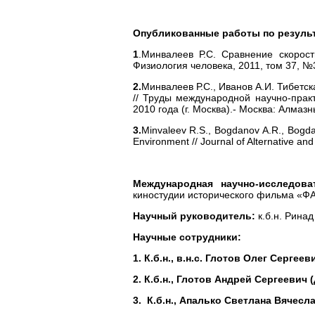
Опубликованные работы по резуль
1
.Минвалеев Р.С. Сравнение скорос
Физиология человека, 2011, том 37, №3.
2.
Минвалеев Р.С., Иванов А.И. Тибетс
// Труды международной научно-прак
2010 года (г. Москва).- Москва: Алмазны
3.
Minvaleev R.S., Bogdanov A.R., Bogda
Environment // Journal of Alternative a
Международная научно-исследова
киностудии исторического фильма «
Научный руководитель:
к.б.н. Рина
Научные сотрудники:
1. К.б.н., в.н.с. Глотов Олег Сергее
2. К.б.н., Глотов Андрей Сергеевич
3. К.б.н., Апалько Светлана Вячесл