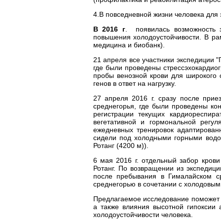
4.В повседневной жизни человека для
В 2016 г
. появилась возможность 
повышения холодоустойчивости. В ра
медицина и биобанк).
21 апреля все участники экспедиции 
где были проведены стрессэхокардиог
пробы венозной крови для широкого с
генов в ответ на нагрузку.
27 апреля 2016 г. сразу после при
среднегорья, где были проведены ко
регистрации текущих кардиореспир
вегетативной и гормональной регул
ежедневных тренировок адаптированн
сидели под холодными горными водоп
Ротанг (4200 м)).
6 мая 2016 г. отдельный забор кров
Ротанг. По возвращении из экспедици
после пребывания в Гималайском ср
среднегорью в сочетании с холодовыми
Предлагаемое исследование поможет 
а также влияния высотной гипоксии 
холодоустойчивости человека.