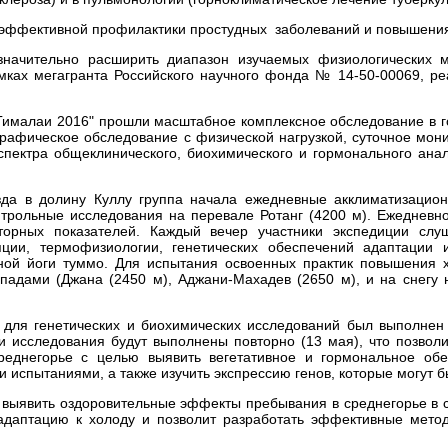
 эффективной профилактики простудных заболеваний и повышения
значительно расширить диапазон изучаемых физиологических 
мках мегагранта Российского научного фонда № 14-50-00069, р
"Гималаи 2016" прошли масштабное комплексное обследование в г
рафическое обследование с физической нагрузкой, суточное мони
пектра общеклинического, биохимического и гормонального анал
езда в долину Куллу группа начала ежедневные акклиматизацио
нтрольные исследования на перевале Ротанг (4200 м). Ежедневн
аторных показателей. Каждый вечер участники экспедиции сл
яции, термофизиологии, генетических обеспечений адаптации
ой йоги туммо. Для испытания освоенных практик повышения х
адами (Джана (2450 м), Аджани-Махадев (2650 м), и на снегу 
и для генетических и биохимических исследований был выполнен
и исследования будут выполнены повторно (13 мая), что позволи
еднегорье с целью выявить вегетативное и гормональное обе
 испытаниями, а также изучить экспрессию генов, которые могут б
выявить оздоровительные эффекты пребывания в среднегорье в 
адаптацию к холоду и позволит разработать эффективные мето