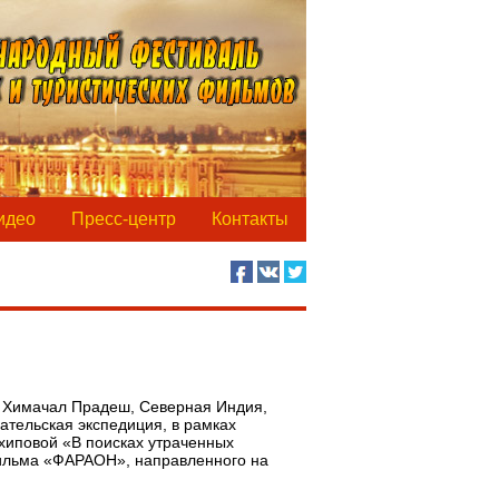
идео
Пресс-центр
Контакты
е Химачал Прадеш, Северная Индия,
тельская экспедиция, в рамках
хиповой «В поисках утраченных
фильма «ФАРАОН», направленного на