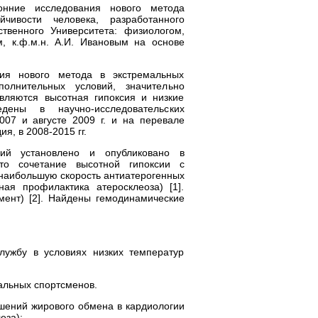
онние исследования нового метода
йчивости человека, разработанного
ственного Университета: физиологом,
м, к.ф.м.н. А.И. Ивановым на основе
ия нового метода в экстремальных
олнительных условий, значительно
ляются высотная гипоксия и низкие
ены в научно-исследовательских
007 и августе 2009 г. и на перевале
я, в 2008-2015 гг.
ий установлено и опубликовано в
то сочетание высотной гипоксии с
наибольшую скорость антиатерогенных
ая профилактика атеросклеоза) [1].
мент) [2]. Найдены гемодинамические
лужбу в условиях низких температур
альных спортсменов.
ушений жирового обмена в кардиологии
еза);