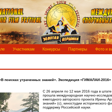
але
Участникам
Конкурсы
Партнеры
Фото и в
«В поисках утраченных знаний». Экспедиция «ГИМАЛАИ-2016»
С 26 апреля по 12 мая 2016 года в штат
прошла международная научно-исследова
ежегодного авторского проекта Ирины Ар
знаний» (с), киностудии исторического 
поддержку Российской науки.