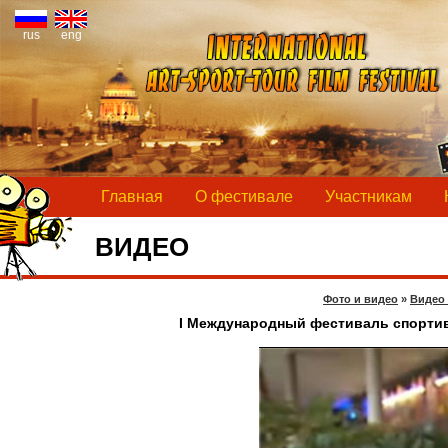
rus
eng
Главная
О фестивале
Участникам
ВИДЕО
Фото и видео
»
Видео
I Международный фестиваль спорти